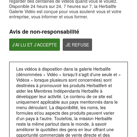
regarder des centaines de vidéos quand vous le voulez.
Disponible 24 heurs sur 24, 7 heures sur 7, la Herbalife
Galerie Vidéo est conçue pour vous soutenir vous et votre
entreprise, vous informer et vous former.
2:38
Accès aux données personnelles
Avis de non-responsabilité
Un autre domaine dans lequella RGPD va plus loinque les concepts de base de la
confidentialité,concerne les droits individuels relatifs aux données personnelles.
J'AI LU ET J'ACCEPTE
JE REFUSE
Les vidéos à disposition dans la galerie Herbalife
(dénommées « Vidéo » lorsqu'il s'agit d'une seule et «
Vidéos » lorsque plusieurs sont concernées) sont
destinées à promouvoir les produits Herbalife® et
aider les Membres Indépendants Herbalife à
développer leur activité. Le contenu de ce site est
uniquement applicable aux pays mentionnés dans le
2:19
menu déroulant. La disponibilité, les noms, les
Privacy by Design(respect de la vie privée dès la conception)
formules et/ou aspects des produits peuvent varier
La RGPD exige également la protection de la vie privée dès la conception (privacy
d'un pays à l'autre. Toutefois, la mission Herbalife
by design).
reste la même partout dans le monde, à savoir
améliorer le quotidien des gens en leur offrant une
opportunité commerciale de vente directe et des