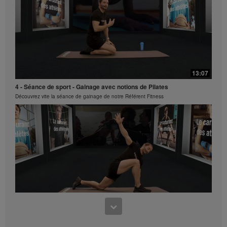
financier par le biais de la copie et distribution des
Vidéos. Toute exploitation des images, des sons, des
descriptions ou comptes contenus dans les Vidéos
sans le consentement express écrit d'Herbalife
International of America, Inc est strictement interdite.
Herbalife est susceptible de retirer votre autorisation
3:23
d'utiliser ses Vidéos à tout moment.
HL/Skin - Hydratation
13:07
Découvrez les produits de la nouvelle gamme HL/Skin !
4 - Séance de sport - Gainage avec notions de Pilates
Découvrez vite la séance de gainage de notre Référent Fitness
22:29
Parcours 06 - L'Atelier Cœur
11:55
Masterclass Clubs Petit Déjeuner
Séance de sport - Le réveil musculaire